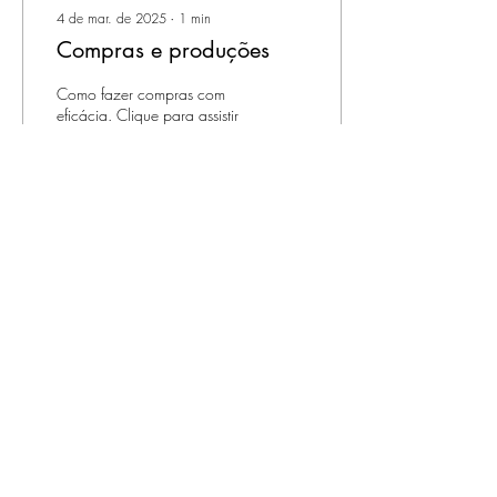
4 de mar. de 2025
∙
1
min
Compras e produções
Como fazer compras com
eficácia. Clique para assistir
a aula.
5
0
Ver mais