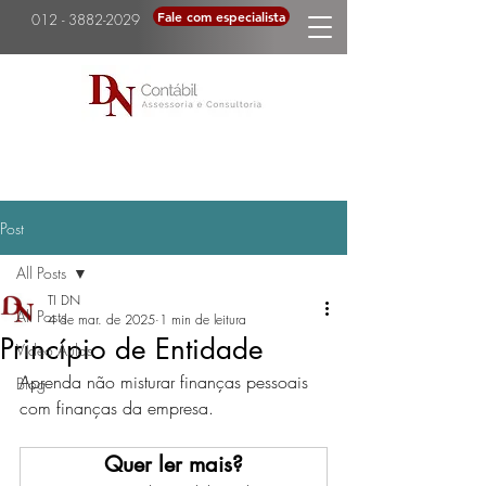
Fale com especialista
012 - 3882-2029
Post
All Posts
TI DN
All Posts
4 de mar. de 2025
1 min de leitura
Princípio de Entidade
Vídeo Aulas
Aprenda não misturar finanças pessoais 
Blog
com finanças da empresa.
Quer ler mais?