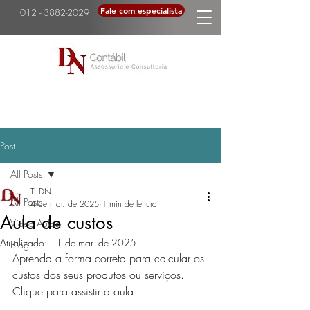
Fale com especialista
012 - 3882-2029
Post
All Posts
TI DN
All Posts
4 de mar. de 2025
1 min de leitura
Aula de custos
Vídeo Aulas
Atualizado:
11 de mar. de 2025
Blog
Aprenda a forma correta para calcular os 
custos dos seus produtos ou serviços.
Clique para assistir a aula