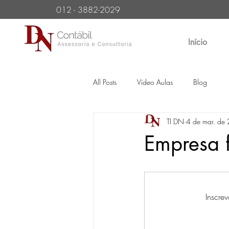
012 - 3882-2029
Início
All Posts
Vídeo Aulas
Blog
TI DN
4 de mar. de
Empresa fa
Inscre