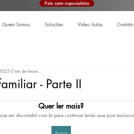
Fale com especialista
Quem Somos
Soluções
Video Aulas
Contato
 2025
0 min de leitura
miliar - Parte II
Quer ler mais?
va-se em dncontabil.com.br para continuar lendo esse post exclusivo
Assinar