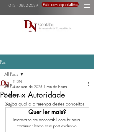
Fale com especialista
012 - 3882-2029
Post
All Posts
TI DN
All Posts
4 de mar. de 2025
1 min de leitura
Poder x Autoridade
Vídeo Aulas
Saiba qual a diferença destes conceitos.
Blog
Quer ler mais?
Inscreva-se em dncontabil.com.br para 
continuar lendo esse post exclusivo.